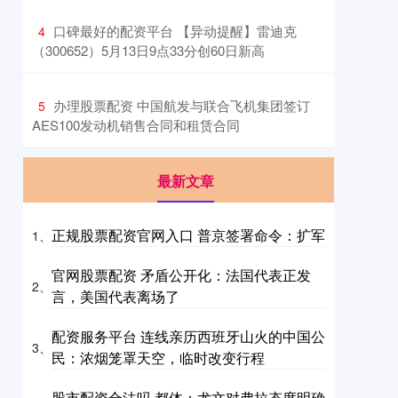
​口碑最好的配资平台 【异动提醒】雷迪克
4
（300652）5月13日9点33分创60日新高
​办理股票配资 中国航发与联合飞机集团签订
5
AES100发动机销售合同和租赁合同
最新文章
正规股票配资官网入口 普京签署命令：扩军
1、
官网股票配资 矛盾公开化：法国代表正发
2、
言，美国代表离场了
配资服务平台 连线亲历西班牙山火的中国公
3、
民：浓烟笼罩天空，临时改变行程
股市配资合法吗 都体：尤文对弗拉态度明确