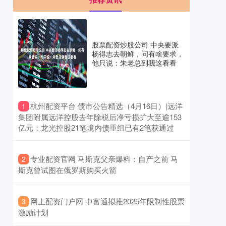
股票配资炒股公司 中央要派
杨得志去朝鲜，问有啥要求，
他只说：朱老总到我这看看
​杭州配资平台 债市公告精选（4月16日）|远洋
1
集团附属远洋控股去年除税后净亏损扩大至逾153
亿元；龙光控股21笔境内债重组已有2笔获通过
​专业配资官网 马斯克父亲爆料：自产之前 马
2
斯克曾试图在俄罗斯购买火箭
​网上配资门户网 中富通拟推2025年限制性股票
3
激励计划