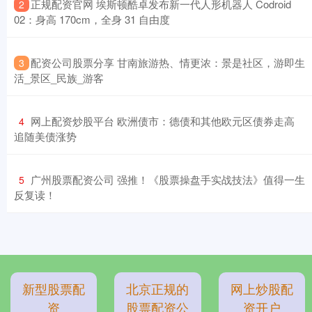
​正规配资官网 埃斯顿酷卓发布新一代人形机器人 Codroid
2
02：身高 170cm，全身 31 自由度
​配资公司股票分享 甘南旅游热、情更浓：景是社区，游即生
3
活_景区_民族_游客
​网上配资炒股平台 欧洲债市：德债和其他欧元区债券走高
4
追随美债涨势
​广州股票配资公司 强推！《股票操盘手实战技法》值得一生
5
反复读！
新型股票配
北京正规的
网上炒股配
资
股票配资公
资开户