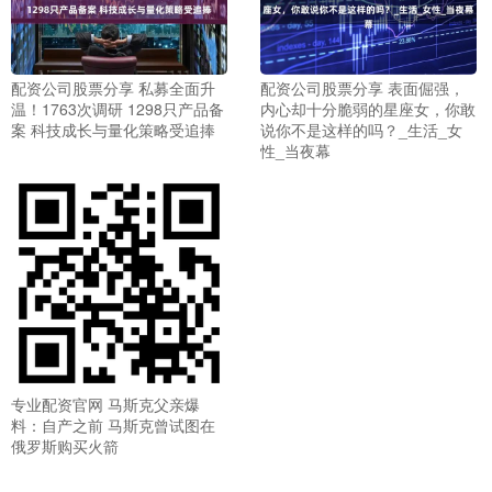
配资公司股票分享 私募全面升
配资公司股票分享 表面倔强，
温！1763次调研 1298只产品备
内心却十分脆弱的星座女，你敢
案 科技成长与量化策略受追捧
说你不是这样的吗？_生活_女
性_当夜幕
专业配资官网 马斯克父亲爆
料：自产之前 马斯克曾试图在
俄罗斯购买火箭